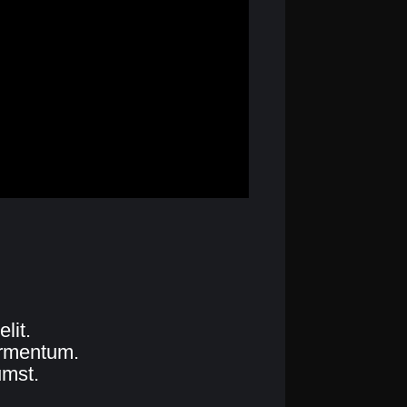
lit.
ermentum.
umst.