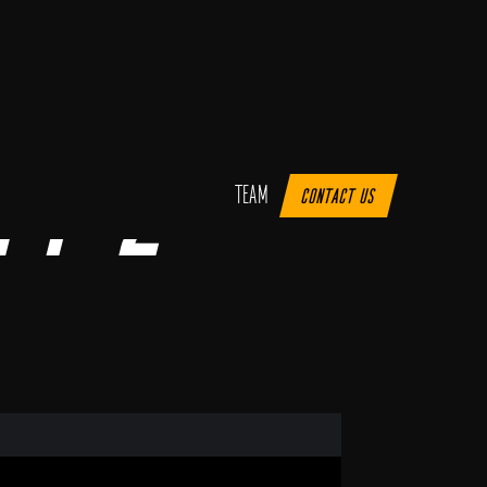
py 2
Team
Contact us