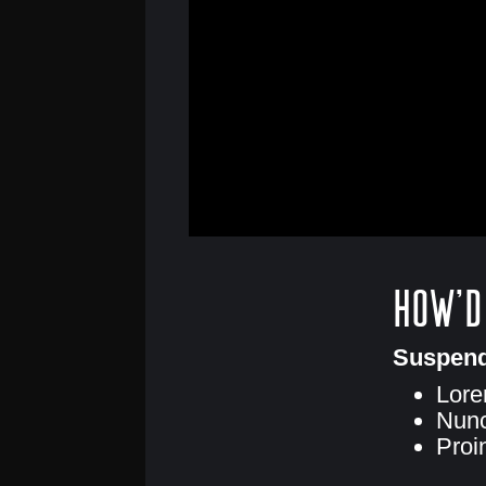
how'd
Suspend
Lore
Nunc
Proi